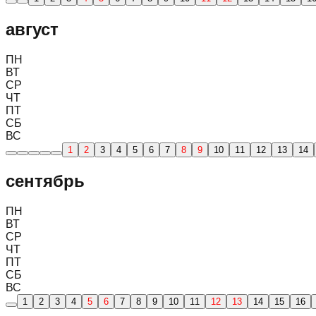
август
ПН
ВТ
СР
ЧТ
ПТ
СБ
ВС
1
2
3
4
5
6
7
8
9
10
11
12
13
14
сентябрь
ПН
ВТ
СР
ЧТ
ПТ
СБ
ВС
1
2
3
4
5
6
7
8
9
10
11
12
13
14
15
16