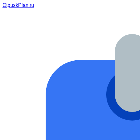
OtpuskPlan.ru