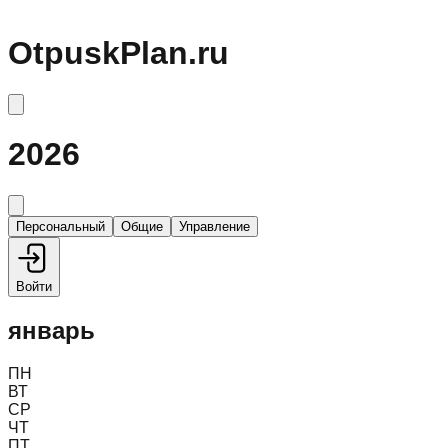
OtpuskPlan.ru
2026
Персональный
Общие
Управление
Войти
январь
ПН
ВТ
СР
ЧТ
ПТ